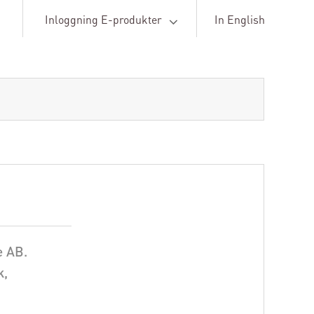
Inloggning E-produkter
In English
e AB.
k,